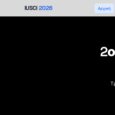
IUSCI
2026
Αρχική
2ο
Τ