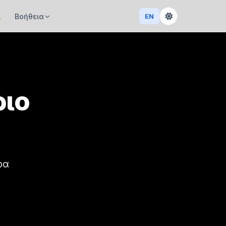
ί
Βοήθεια
EN
ριο
ρα