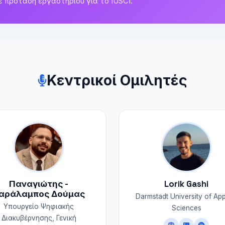
ε πρόταση εργαστηρίου για το IUSCI.
Κεντρικοί Ομιλητές
Παναγιώτης -
Lorik Gashi
αράλαμπος Δούμας
Darmstadt University of App
Υπουργείο Ψηφιακής
Sciences
Διακυβέρνησης, Γενική