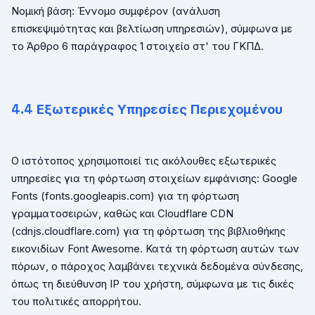
Νομική βάση: Έννομο συμφέρον (ανάλυση
επισκεψιμότητας και βελτίωση υπηρεσιών), σύμφωνα με
το Άρθρο 6 παράγραφος 1 στοιχείο στ' του ΓΚΠΔ.
4.4 Εξωτερικές Υπηρεσίες Περιεχομένου
Ο ιστότοπος χρησιμοποιεί τις ακόλουθες εξωτερικές
υπηρεσίες για τη φόρτωση στοιχείων εμφάνισης:
Google
Fonts
(
fonts
.
googleapis
.
com
) για τη φόρτωση
γραμματοσειρών, καθώς και
Cloudflare
CDN
(
cdnjs
.
cloudflare
.
com
) για τη φόρτωση της βιβλιοθήκης
εικονιδίων
Font
Awesome
. Κατά τη φόρτωση αυτών των
πόρων, ο πάροχος λαμβάνει τεχνικά δεδομένα σύνδεσης,
όπως τη διεύθυνση
IP
του χρήστη, σύμφωνα με τις δικές
του πολιτικές απορρήτου.