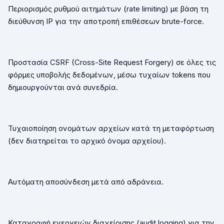
Περιορισμός ρυθμού αιτημάτων (
rate
limiting
) με βάση τη
διεύθυνση
IP
για την αποτροπή επιθέσεων
brute
-
force
.
Προστασία
CSRF
(
Cross
-
Site
Request
Forgery
) σε όλες τις
φόρμες υποβολής δεδομένων, μέσω τυχαίων
tokens
που
δημιουργούνται ανά συνεδρία.
Τυχαιοποίηση ονομάτων αρχείων κατά τη μεταφόρτωση
(δεν διατηρείται το αρχικό όνομα αρχείου).
Αυτόματη αποσύνδεση μετά από αδράνεια.
Καταγραφή ενεργειών διαχείρισης (
audit
logging
) για την