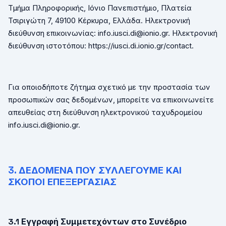
Τμήμα Πληροφορικής, Ιόνιο Πανεπιστήμιο, Πλατεία
Τσιριγώτη 7, 49100 Κέρκυρα, Ελλάδα. Ηλεκτρονική
διεύθυνση επικοινωνίας:
info
.
iusci
.
di
@
ionio
.
gr
. Ηλεκτρονική
διεύθυνση ιστοτόπου:
https
://
iusci
.
di
.
ionio
.
gr
/
contact
.
Για οποιοδήποτε ζήτημα σχετικό με την προστασία των
προσωπικών σας δεδομένων, μπορείτε να επικοινωνείτε
απευθείας στη διεύθυνση ηλεκτρονικού ταχυδρομείου
info
.
iusci
.
di
@
ionio
.
gr
.
3. ΔΕΔΟΜΕΝΑ ΠΟΥ ΣΥΛΛΕΓΟΥΜΕ ΚΑΙ
ΣΚΟΠΟΙ ΕΠΕΞΕΡΓΑΣΙΑΣ
3.1 Εγγραφή Συμμετεχόντων στο Συνέδριο