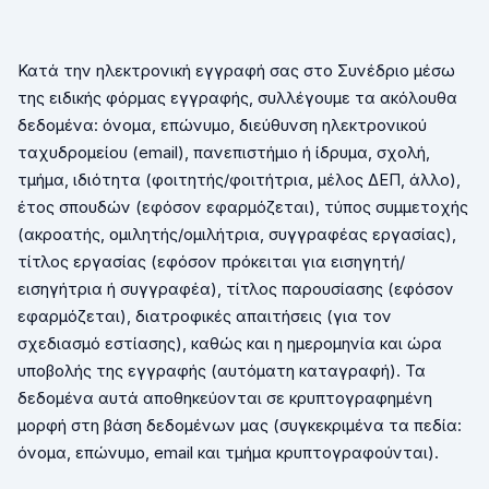
Κατά την ηλεκτρονική εγγραφή σας στο Συνέδριο μέσω
της ειδικής φόρμας εγγραφής, συλλέγουμε τα ακόλουθα
δεδομένα: όνομα, επώνυμο, διεύθυνση ηλεκτρονικού
ταχυδρομείου (
email
), πανεπιστήμιο ή ίδρυμα, σχολή,
τμήμα, ιδιότητα (φοιτητής/φοιτήτρια, μέλος ΔΕΠ, άλλο),
έτος σπουδών (εφόσον εφαρμόζεται), τύπος συμμετοχής
(ακροατής, ομιλητής/ομιλήτρια, συγγραφέας εργασίας),
τίτλος εργασίας (εφόσον πρόκειται για εισηγητή/
εισηγήτρια ή συγγραφέα), τίτλος παρουσίασης (εφόσον
εφαρμόζεται), διατροφικές απαιτήσεις (για τον
σχεδιασμό εστίασης), καθώς και η ημερομηνία και ώρα
υποβολής της εγγραφής (αυτόματη καταγραφή). Τα
δεδομένα αυτά αποθηκεύονται σε κρυπτογραφημένη
μορφή στη βάση δεδομένων μας (συγκεκριμένα τα πεδία:
όνομα, επώνυμο,
email
και τμήμα κρυπτογραφούνται)
.