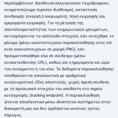
περιλαμβάνουν: διεύθυνση ηλεκτρονικού ταχυδρομείου,
ονοματεπώνυμο (εφόσον διαθέσιμο), κατάσταση
συνδρομής (ενεργή ή ακυρωμένη), πηγή εγγραφής και
ημερομηνία εγγραφής. Για τη μέτρηση της
αποτελεσματικότητας των ενημερωτικών μηνυμάτων,
καταγράφονται τα ακόλουθα στοιχεία: εάν ανοίχθηκε το
μήνυμα (μέσω εικονοστοιχείου παρακολούθησης ενός επί
ενός εικονοστοιχείων σε μορφή
PNG
), εάν
πραγματοποιήθηκε κλικ σε σύνδεσμο (μέσω
ανακατεύθυνσης
URL
), καθώς και η ημερομηνία και ώρα
του ανοίγματος ή του κλικ. Τα δεδομένα παρακολούθησης
αποθηκεύονται αποκλειστικά με αριθμητικά
αναγνωριστικά (
IDs
) αποστολής, χωρίς άμεση σύνδεση
με τα προσωπικά στοιχεία του αποδέκτη στο σημείο
καταγραφής (
tracking
endpoint
). Η παρακολούθηση
γίνεται αποκλειστικά μέσω ιδιόκτητου συστήματος στον
διακομιστή μας και δεν εμπλέκεται κανένας τρίτος
πάροχος.