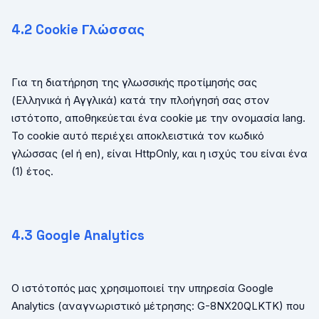
4.2
Cookie
Γλώσσας
Για τη διατήρηση της γλωσσικής προτίμησής σας
(Ελληνικά ή Αγγλικά) κατά την πλοήγησή σας στον
ιστότοπο, αποθηκεύεται ένα
cookie
με την ονομασία
lang
.
Το
cookie
αυτό περιέχει αποκλειστικά τον κωδικό
γλώσσας (
el
ή
en
), είναι
HttpOnly
, και η ισχύς του είναι ένα
(1) έτος.
4.3
Google
Analytics
Ο ιστότοπός μας χρησιμοποιεί την υπηρεσία
Google
Analytics
(αναγνωριστικό μέτρησης:
G
-8
NX
20
QLKTK
) που