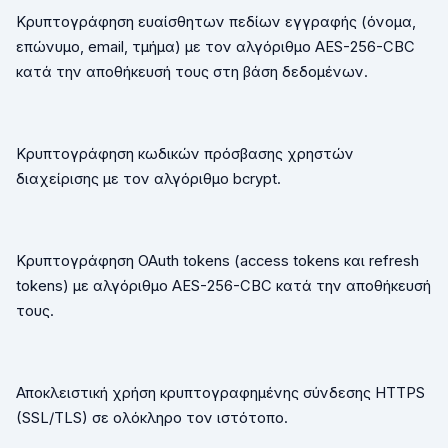
Κρυπτογράφηση ευαίσθητων πεδίων εγγραφής (όνομα,
επώνυμο,
email
, τμήμα) με τον αλγόριθμο
AES
-256-
CBC
κατά την αποθήκευσή τους στη βάση δεδομένων.
Κρυπτογράφηση κωδικών πρόσβασης χρηστών
διαχείρισης με τον αλγόριθμο
bcrypt
.
Κρυπτογράφηση
OAuth
tokens
(
access
tokens
και
refresh
tokens
) με αλγόριθμο
AES
-256-
CBC
κατά την αποθήκευσή
τους.
Αποκλειστική χρήση κρυπτογραφημένης σύνδεσης
HTTPS
(
SSL
/
TLS
) σε ολόκληρο τον ιστότοπο.