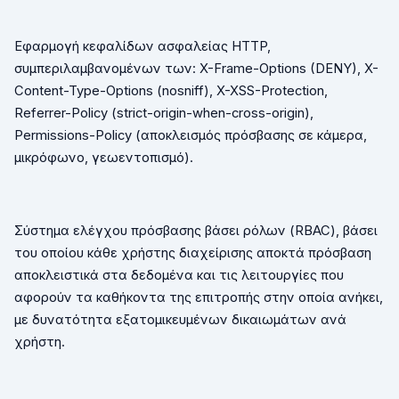
Εφαρμογή κεφαλίδων ασφαλείας
HTTP
,
συμπεριλαμβανομένων των:
X
-
Frame
-
Options
(
DENY
),
X
-
Content
-
Type
-
Options
(
nosniff
),
X
-
XSS
-
Protection
,
Referrer
-
Policy
(
strict
-
origin
-
when
-
cross
-
origin
),
Permissions
-
Policy
(αποκλεισμός πρόσβασης σε κάμερα,
μικρόφωνο, γεωεντοπισμό).
Σύστημα ελέγχου πρόσβασης βάσει ρόλων (
RBAC
), βάσει
του οποίου κάθε χρήστης διαχείρισης αποκτά πρόσβαση
αποκλειστικά στα δεδομένα και τις λειτουργίες που
αφορούν τα καθήκοντα της επιτροπής στην οποία ανήκει,
με δυνατότητα εξατομικευμένων δικαιωμάτων ανά
χρήστη.