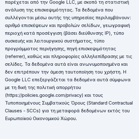
παρέχεται από την
Google
LLC
, με σκοπό τη στατιστική
ανάλυση της επισκεψιμότητας. Τα δεδομένα που
συλλέγονται μέσω αυτής της υπηρεσίας περιλαμβάνουν:
αριθμό επισκέψεων και προβολών σελίδων, γεωγραφική
περιοχή κατά προσέγγιση (βάσει διεύθυνσης
IP
), τύπο
συσκευής και λειτουργικού συστήματος, τύπο
προγράμματος περιήγησης, πηγή επισκεψιμότητας
(
referrer
), καθώς και πληροφορίες αλληλεπίδρασης με τις
σελίδες. Τα δεδομένα αυτά είναι ανωνυμοποιημένα και
δεν επιτρέπουν την άμεση ταυτοποίηση του χρήστη. Η
Google
LLC
επεξεργάζεται τα δεδομένα αυτά σύμφωνα
με τη δική της πολιτική απορρήτου
(
https
://
policies
.
google
.
com
/
privacy
) και τους
Τυποποιημένους Συμβατικούς Όρους (
Standard
Contractual
Clauses
-
SCCs
) για τη μεταφορά δεδομένων εκτός του
Ευρωπαϊκού Οικονομικού Χώρου.