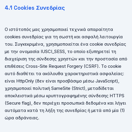
4.1
Cookies
Συνεδρίας
Ο ιστότοπός μας χρησιμοποιεί τεχνικά απαραίτητα
cookies
συνεδρίας για τη σωστή και ασφαλή λειτουργία
του. Συγκεκριμένα, χρησιμοποιείται ένα
cookie
συνεδρίας
με την ονομασία
IUSCI
_
SESS
, το οποίο εξυπηρετεί τη
διαχείριση της σύνδεσης χρηστών και την προστασία από
επιθέσεις
Cross
-
Site
Request
Forgery
(
CSRF
).
T
ο
cookie
αυτό διαθέτει τα ακόλουθα χαρακτηριστικά ασφαλείας:
είναι
HttpOnly
(δεν είναι προσβάσιμο μέσω
JavaScript
),
χρησιμοποιεί πολιτική
SameSite
(
Strict
), μεταδίδεται
αποκλειστικά μέσω κρυπτογραφημένης σύνδεσης
HTTPS
(
Secure
flag
), δεν περιέχει προσωπικά δεδομένα και λήγει
αυτόματα κατά τη λήξη της συνεδρίας ή μετά από μία (1)
ώρα αδράνειας.